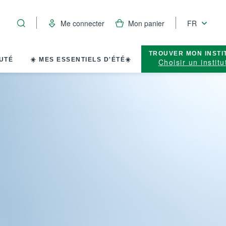
Me connecter
Mon panier
FR
TROUVER MON INSTI
UTÉ
☀️ MES ESSENTIELS D'ÉTÉ☀️
Choisir un institu
Le pouvoir des
H
es 50 ans