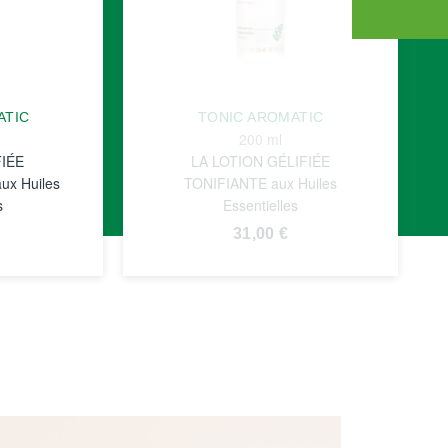
ATIC
TONIC AROMATIC
200 ml
FIÉE
LA LOTION GÉLIFIÉE
x Huiles
TONIFIANTE aux Huiles
s
Essentielles
31,00 €
VOIR LA
FICHE