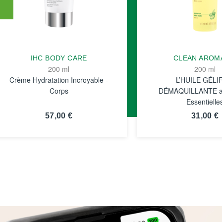
IHC BODY CARE
CLEAN AROM
200 ml
200 ml
Crème Hydratation Incroyable -
L’HUILE GÉLI
Corps
DÉMAQUILLANTE au
Essentielle
57,00 €
31,00 €
VOIR LA
VOIR LA
FICHE
FICHE