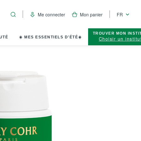
Me connecter
Mon panier
FR
TROUVER MON INSTI
UTÉ
☀️ MES ESSENTIELS D'ÉTÉ☀️
Choisir un institu