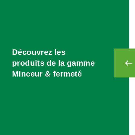
Découvrez les
produits de la gamme
Minceur & fermeté
"RAPIDE"
MULTI SLIM
125 ml
 resculptant
Crème minceur effet drainant
pour le corps