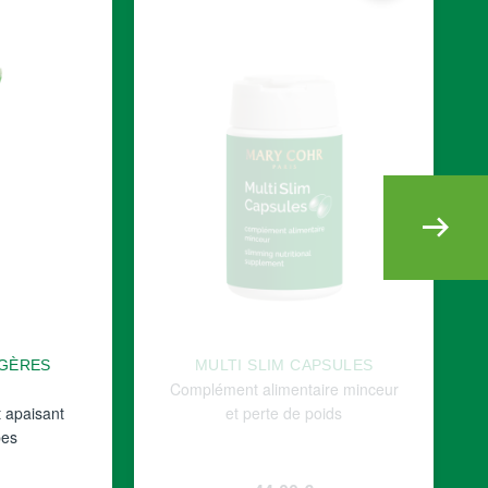
ÉGÈRES
MULTI SLIM CAPSULES
Complément alimentaire minceur
t apaisant
et perte de poids
bes