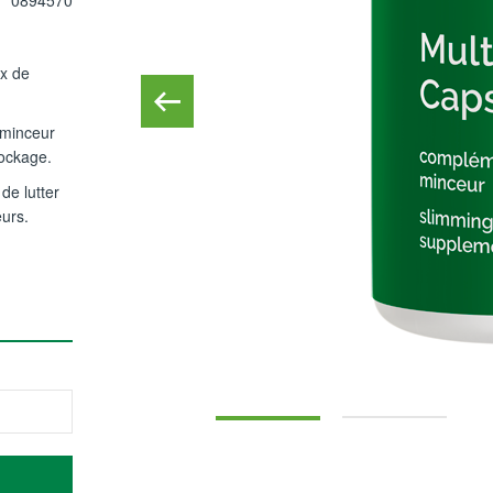
0894570
ux de
 minceur
tockage.
de lutter
eurs.