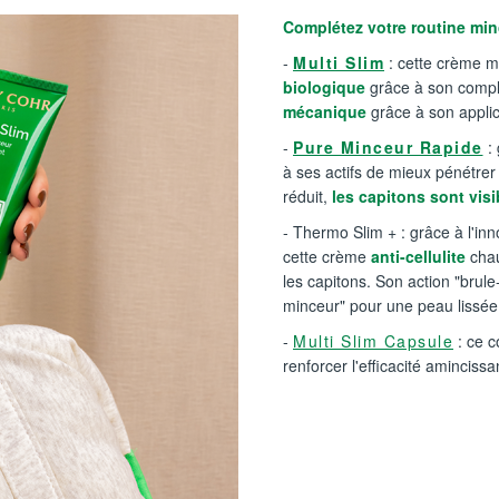
Complétez votre routine min
-
Multi Slim
: cette crème mi
biologique
grâce à son compl
mécanique
grâce à son appli
-
Pure Minceur Rapide
: 
à ses actifs de mieux pénétrer 
réduit,
les capitons sont visi
- Thermo Slim + : grâce à l'inn
cette crème
anti-cellulite
chau
les capitons. Son action "brul
minceur" pour une peau lissé
-
Multi Slim Capsule
: ce c
renforcer l'efficacité aminciss