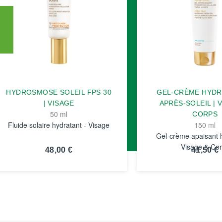
HYDROSMOSE SOLEIL FPS 30
GEL-CRÈME HYD
| VISAGE
APRÈS-SOLEIL | 
50 ml
CORPS
Fluide solaire hydratant - Visage
150 ml
Gel-crème apaisant h
Visage & Co
48,00 €
41,50 €
VOIR LA
VOIR LA
FICHE
FICHE