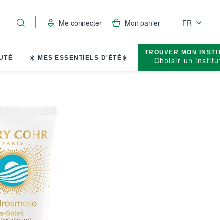
Me connecter
Mon panier
FR
TROUVER MON INSTI
UTÉ
☀️ MES ESSENTIELS D'ÉTÉ☀️
Choisir un institu