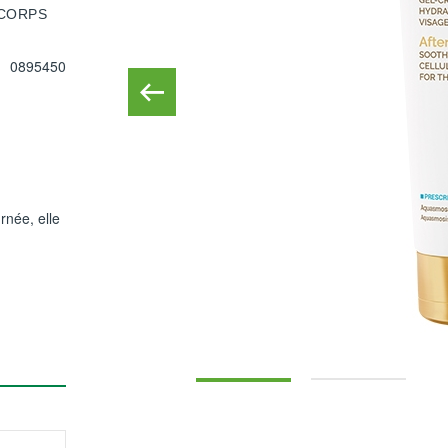
 CORPS
0895450
rnée, elle